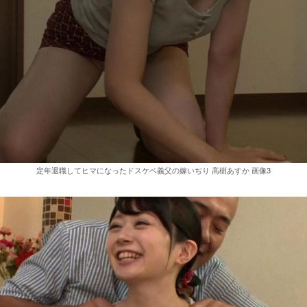
定年退職してヒマになったドスケベ義父の嫁いぢり 高樹あすか 画像3