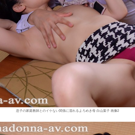
息子の家庭教師とのイケない関係に濡れるよろめき母 白山葉子 画像2