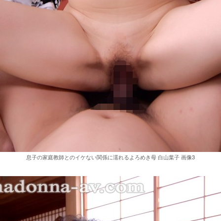
息子の家庭教師とのイケない関係に濡れるよろめき母 白山葉子 画像3