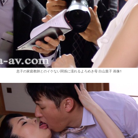
息子の家庭教師とのイケない関係に濡れるよろめき母 白山葉子 画像1